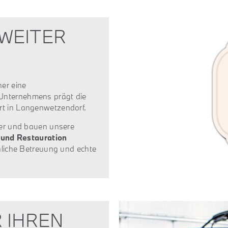
ZWEITER
er eine
Unternehmens prägt die
rt in Langenwetzendorf.
ter und bauen unsere
 und Restauration
önliche Betreuung und echte
 IHREN