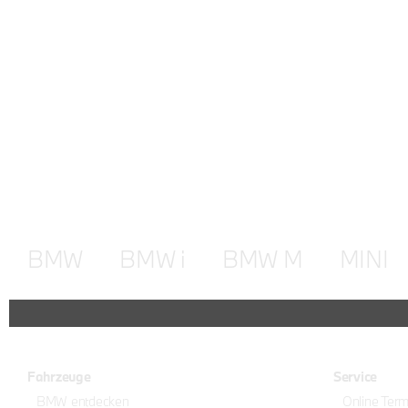
BMW
BMW i
BMW M
MINI
Fahrzeuge
Service
BMW entdecken
Online Ter