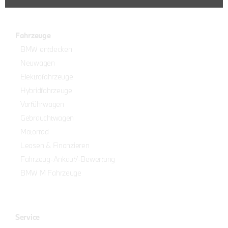
Fahrzeuge
BMW entdecken
Neuwagen
Elektrofahrzeuge
Hybridfahrzeuge
Vorführwagen
Gebrauchtwagen
Motorrad
Leasen & Finanzieren
Fahrzeug-Ankauf/-Bewertung
BMW M Fahrzeuge
Service