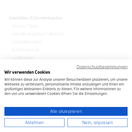
Geschäfts- & Sonderkunden
Wissen / Tipps
Aktuelle Angebote / Aktionen
Gewerbekunden
Businesskunde
Großkunden
Fahrschulen
Datenschutzbestimmungen
Wir verwenden Cookies
Journalisten
Wir können diese zur Analyse unserer Besucherdaten platzieren, um unsere
Mobilitätseingeschränkte Personen
Webseite zu verbessern, personalisierte Inhalte anzuzeigen und Ihnen ein
großartiges Webseiten-Erlebnis zu bieten. Für weitere Informationen zu
Übersicht Geschäfts- & Sonderkunden
den von uns verwendeten Cookies öffnen Sie die Einstellungen.
Portfolio
Newsletter
Impressum
Alle akzeptieren
Ablehnen
Nein, anpassen
Datenschutz
Rechtlicher Hinweis