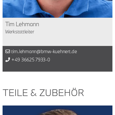
Tim Lehmann
Werkstattleiter
tim.lehmann@bmw-kuehnert.de
+49 36625 7933-0
TEILE & ZUBEHÖR