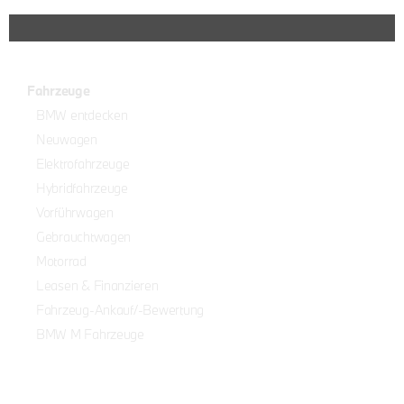
Fahrzeuge
BMW entdecken
Neuwagen
Elektrofahrzeuge
Hybridfahrzeuge
Vorführwagen
Gebrauchtwagen
Motorrad
Leasen & Finanzieren
Fahrzeug-Ankauf/-Bewertung
BMW M Fahrzeuge