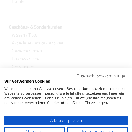
Events
Geschäfts- & Sonderkunden
Wissen / Tipps
Aktuelle Angebote / Aktionen
Gewerbekunden
Businesskunde
Großkunden
Fahrschulen
Datenschutzbestimmungen
Wir verwenden Cookies
Journalisten
Wir können diese zur Analyse unserer Besucherdaten platzieren, um unsere
Mobilitätseingeschränkte Personen
Webseite zu verbessern, personalisierte Inhalte anzuzeigen und Ihnen ein
großartiges Webseiten-Erlebnis zu bieten. Für weitere Informationen zu
Übersicht Geschäfts- & Sonderkunden
den von uns verwendeten Cookies öffnen Sie die Einstellungen.
Portfolio
Newsletter
Impressum
Alle akzeptieren
Ablehnen
Nein, anpassen