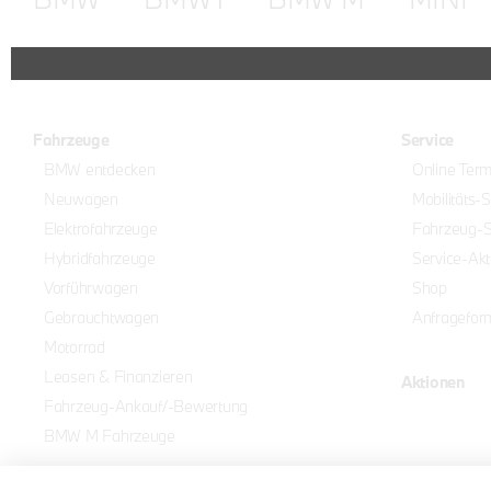
Fahrzeuge
Service
BMW entdecken
Online Ter
Neuwagen
Mobilitäts-
Elektrofahrzeuge
Fahrzeug-S
Hybridfahrzeuge
Service-Akt
Vorführwagen
Shop
Gebrauchtwagen
Anfragefor
Motorrad
Leasen & Finanzieren
Aktionen
Fahrzeug-Ankauf/-Bewertung
BMW M Fahrzeuge