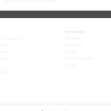
Unternehmen
minvereinbarung
Standorte
Service
Geschichte
ervice
Karriere
ionen
News & Aktuelles
Events
mular