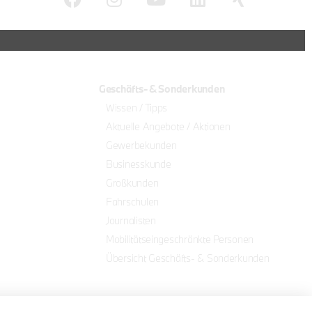
Geschäfts- & Sonderkunden
Wissen / Tipps
Aktuelle Angebote / Aktionen
Gewerbekunden
Businesskunde
Großkunden
Fahrschulen
Journalisten
Mobilitätseingeschränkte Personen
Übersicht Geschäfts- & Sonderkunden