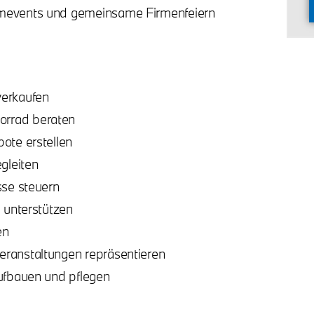
amevents und gemeinsame Firmenfeiern
verkaufen
rrad beraten
ote erstellen
gleiten
sse steuern
 unterstützen
en
ranstaltungen repräsentieren
ufbauen und pflegen